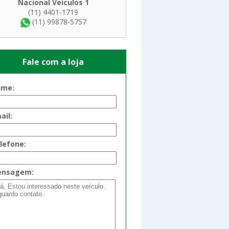
Nacional Veículos 1
(11) 4401-1719
(11) 99878-5757
Fale com a loja
me:
ail:
lefone:
nsagem: