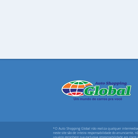
*O Auto Shopping Global não realiza qualquer intermediação
neste site são de inteira responsabilidade do anunciante, n
usuário reconhece sua exclusiva responsabilidade aos riscos 