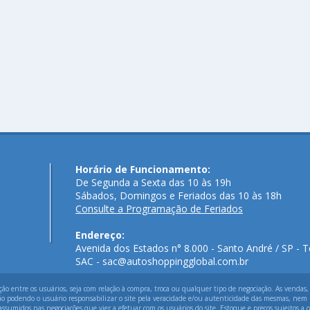
Horário de Funcionamento:
De Segunda a Sexta das 10 às 19h
Sábados, Domingos e Feriados das 10 às 18h
Consulte a Programação de Feriados
Endereço:
Avenida dos Estados n° 8.000 - Santo André / SP - T
SAC - sac@autoshoppingglobal.com.br
 entre os usuários, seja com relação à compra, troca ou qualquer tipo de negociação. As vendas,
ão podendo o usuário responsabilizar o site pela veracidade e/ou autenticidade das mesmas, nem p
assumidos nas negociações que vier a efetuar com os usuários do site. Estoque e preços sujeitos a