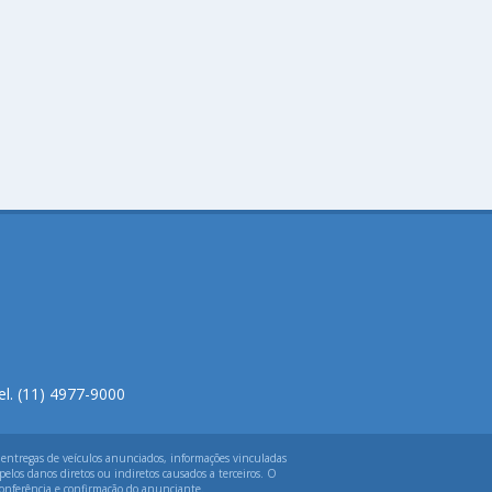
el. (11) 4977-9000
 entregas de veículos anunciados, informações vinculadas
elos danos diretos ou indiretos causados a terceiros. O
 conferência e confirmação do anunciante.