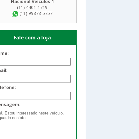
Nacional Veículos 1
(11) 4401-1719
(11) 99878-5757
Fale com a loja
me:
ail:
lefone:
nsagem: