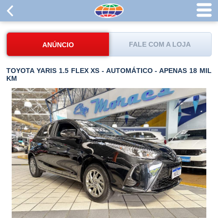
FALE COM A LOJA
ANÚNCIO
TOYOTA YARIS 1.5 FLEX XS - AUTOMÁTICO - APENAS 18 MIL
KM