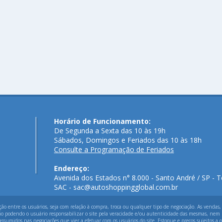
Horário de Funcionamento:
De Segunda a Sexta das 10 às 19h
Sábados, Domingos e Feriados das 10 às 18h
Consulte a Programação de Feriados
Endereço:
Avenida dos Estados n° 8.000 - Santo André / SP - T
SAC - sac@autoshoppingglobal.com.br
 entre os usuários, seja com relação à compra, troca ou qualquer tipo de negociação. As vendas,
ão podendo o usuário responsabilizar o site pela veracidade e/ou autenticidade das mesmas, nem p
assumidos nas negociações que vier a efetuar com os usuários do site. Estoque e preços sujeitos a