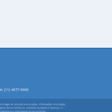
el. (11) 4977-9000
 entregas de veículos anunciados, informações vinculadas
elos danos diretos ou indiretos causados a terceiros. O
 conferência e confirmação do anunciante.