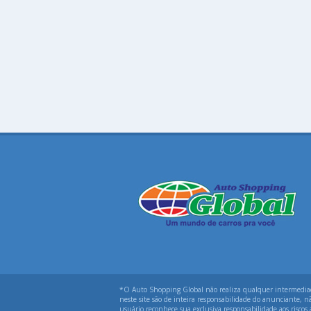
*O Auto Shopping Global não realiza qualquer intermediação
neste site são de inteira responsabilidade do anunciante, n
usuário reconhece sua exclusiva responsabilidade aos riscos 